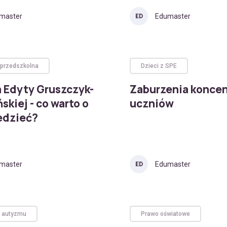
master
Edumaster
ED
 przedszkolna
Dzieci z SPE
 Edyty Gruszczyk-
Zaburzenia koncen
skiej - co warto o
uczniów
edzieć?
master
Edumaster
ED
 autyzmu
Prawo oświatowe