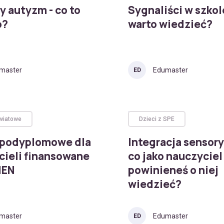
 autyzm - co to
Sygnaliści w szkol
o?
warto wiedzieć?
master
Edumaster
ED
wiatowe
Dzieci z SPE
 podyplomowe dla
Integracja sensory
cieli finansowane
co jako nauczyciel
MEN
powinieneś o niej
wiedzieć?
master
Edumaster
ED