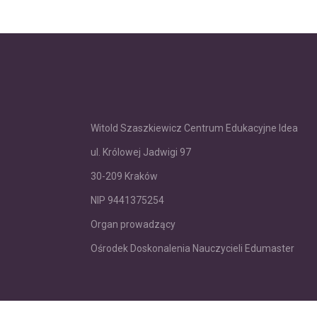
Witold Szaszkiewicz Centrum Edukacyjne Idea
ul. Królowej Jadwigi 97
30-209 Kraków
NIP 9441375254
Organ prowadzący
Ośrodek Doskonalenia Nauczycieli Edumaster