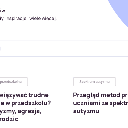
ów.
 inspiracje i wiele więcej.
 przedszkolna
Spektrum autyzmu
związywać trudne
Przegląd metod pr
je w przedszkolu?
uczniami ze spekt
yzmy, agresja,
autyzmu
rodzic