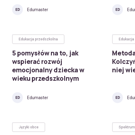
Edumaster
Edu
ED
ED
Edukacja przedszkolna
Edukacja
5 pomysłów na to, jak
Metoda
wspierać rozwój
Kolczyń
emocjonalny dziecka w
niej wi
wieku przedszkolnym
Edumaster
Edu
ED
ED
Języki obce
Spektrum