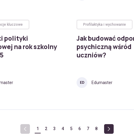
cje kluczowe
Profilaktyka i wychowanie
i polityki
Jak budować odpo
wej na rok szkolny
psychiczną wśród
5
uczniów?
master
Edumaster
ED
1
2
3
4
5
6
7
8