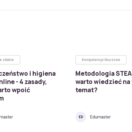
e zdalne
Kompetencje kluczowe
czeństwo i higiena
Metodologia STEA
nline - 4 zasady,
warto wiedzieć na
arto wpoić
temat?
om
master
Edumaster
ED