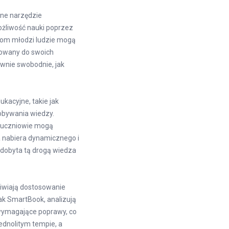
zne narzędzie
ożliwość nauki poprzez
giom młodzi ludzie mogą
sowany do swoich
ównie swobodnie, jak
kacyjne, takie jak
obywania wiedzy.
mu uczniowie mogą
ja nabiera dynamicznego i
zdobyta tą drogą wiedza
liwiają dostosowanie
ak SmartBook, analizują
y wymagające poprawy, co
jednolitym tempie, a