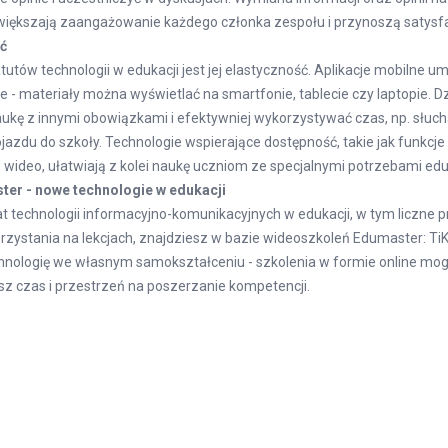
większają zaangażowanie każdego członka zespołu i przynoszą satysfa
ść
utów technologii w edukacji jest jej elastyczność. Aplikacje mobilne u
e - materiały można wyświetlać na smartfonie, tablecie czy laptopie. D
ukę z innymi obowiązkami i efektywniej wykorzystywać czas, np. słuc
azdu do szkoły. Technologie wspierające dostępność, takie jak funkc
 wideo, ułatwiają z kolei naukę uczniom ze specjalnymi potrzebami ed
er - nowe technologie w edukacji
at technologii informacyjno-komunikacyjnych w edukacji, w tym liczne 
rzystania na lekcjach, znajdziesz w bazie wideoszkoleń Edumaster:
Ti
nologię we własnym samokształceniu - szkolenia w formie online mo
sz czas i przestrzeń na poszerzanie kompetencji.