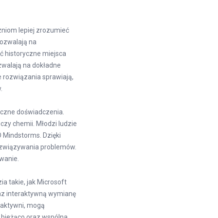
niom lepiej zrozumieć
pozwalają na
 historyczne miejsca
zwalają na dokładne
rozwiązania sprawiają,
.
yczne doświadczenia.
czy chemii. Młodzi ludzie
O Mindstorms. Dzięki
 rozwiązywania problemów.
wanie.
a takie, jak Microsoft
raz interaktywną wymianę
j aktywni, mogą
a bieżąco oraz wspólna