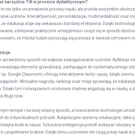
ać narzędzia TiK w procesie dydaktycznym?
o nie tylko urozmaicenie procesu nauki, ale przede wszystkim skutec
nie uczniów. Interaktywność, personalizacja, multimedialność oraz m
 że edukacja staje się ciekawsza i bardziej efektywna. Dzięki technolo
owania, zdobywać praktyczne umiejętności i uczyć się w sposób dosto
 bowiem, że młodzi ludzie poruszają się przecież w świecie cyfrowym r
izacja
 sprawdzony sposób na większe zaangażowanie uczniów. Aplikacje edu
prowadzają elementy grywalizacji, zachęcające do systematycznego zd
 np. Google Classroom, oferują interaktywne testy i quizy, dzięki cze
zajęciach. Wirtualne nagrody, rankingi oraz misje sprawiają, że edukac
. Dzięki tym rozwiązaniom uczniowie chętniej angażują się w naukę, a 
a długi czas.
innym tempie i na swój własny sposób, a nowoczesne technologie umoż
 do indywidualnych potrzeb. Adaptacyjne systemy edukacyjne, takie j
ą kolejne kroki w nauce. Sztuczna inteligencja potrafi wskazać obszar
e uzupełnianie braków. Dzięki temu uczniowie nie czują presji nauki w 