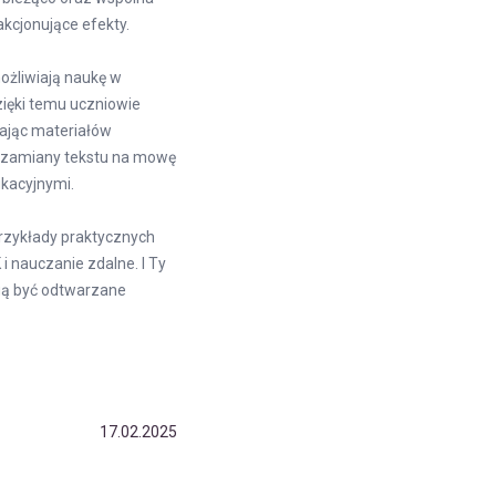
kcjonujące efekty.
możliwiają naukę w
zięki temu uczniowie
hając materiałów
je zamiany tekstu na mowę
ukacyjnymi.
przykłady praktycznych
K i nauczanie zdalne
. I Ty
gą być odtwarzane
17.02.2025