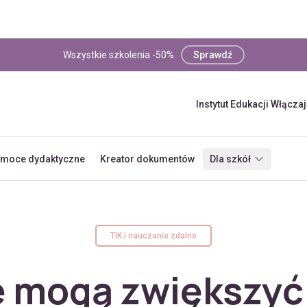
Wszystkie szkolenia -50%
Sprawdź
Instytut Edukacji Włącza
moce dydaktyczne
Kreator dokumentów
Dla szkół
TIK i nauczanie zdalne
e mogą zwiększy