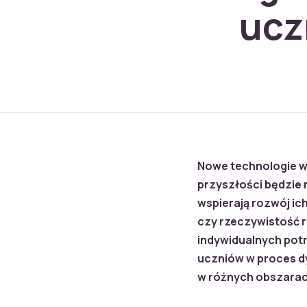
ucz
Nowe technologie w b
przyszłości będzie 
wspierają rozwój ic
czy rzeczywistość 
indywidualnych pot
uczniów w proces d
w różnych obszarac