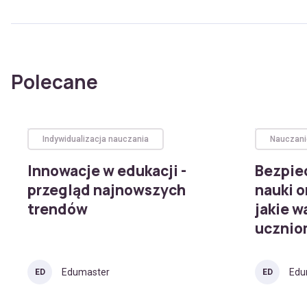
Polecane
Indywidualizacja nauczania
Nauczani
Innowacje w edukacji -
Bezpie
przegląd najnowszych
nauki o
trendów
jakie w
uczni
Edumaster
Edu
ED
ED