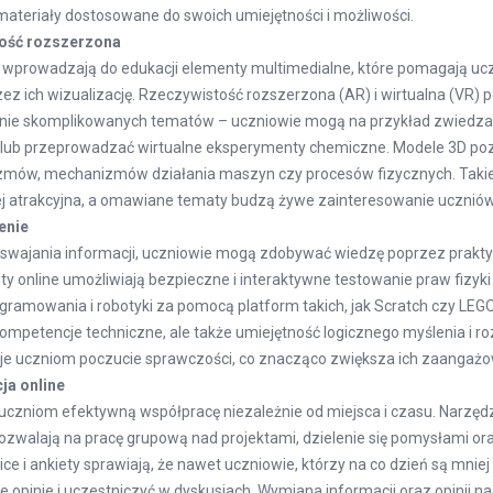
ateriały dostosowane do swoich umiejętności i możliwości.
tość rozszerzona
wprowadzają do edukacji elementy multimedialne, które pomagają ucz
ez ich wizualizację. Rzeczywistość rozszerzona (AR) i wirtualna (VR) 
nie skomplikowanych tematów – uczniowie mogą na przykład zwiedzać
 lub przeprowadzać wirtualne eksperymenty chemiczne. Modele 3D po
mów, mechanizmów działania maszyn czy procesów fizycznych. Takie 
iej atrakcyjna, a omawiane tematy budzą żywe zainteresowanie uczniów
enie
wajania informacji, uczniowie mogą zdobywać wiedzę poprzez prakt
y online umożliwiają bezpieczne i interaktywne testowanie praw fizyki 
gramowania i robotyki za pomocą platform takich, jak Scratch czy LEG
 kompetencje techniczne, ale także umiejętność logicznego myślenia i
aje uczniom poczucie sprawczości, co znacząco zwiększa ich zaangażo
ja online
uczniom efektywną współpracę niezależnie od miejsca i czasu. Narzędzi
ozwalają na pracę grupową nad projektami, dzielenie się pomysłami o
ice i ankiety sprawiają, że nawet uczniowie, którzy na co dzień są mnie
 opinie i uczestniczyć w dyskusjach. Wymiana informacji oraz opinii n