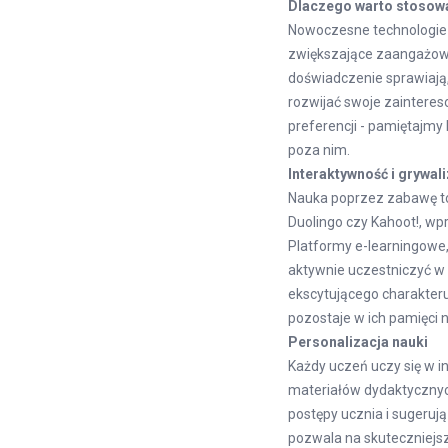
Dlaczego warto stosow
Nowoczesne technologie t
zwiększające zaangażowa
doświadczenie sprawiają,
rozwijać swoje zainteres
preferencji - pamiętajmy
poza nim.
Interaktywność i grywal
Nauka poprzez zabawę to
Duolingo czy Kahoot!, w
Platformy e-learningowe,
aktywnie uczestniczyć w 
ekscytującego charakteru
pozostaje w ich pamięci n
Personalizacja nauki
Każdy uczeń uczy się w 
materiałów dydaktycznych
postępy ucznia i sugeruj
pozwala na skuteczniejsz