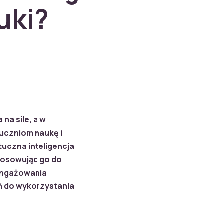
uki?
na sile, a w
 uczniom naukę i
tuczna inteligencja
tosowując go do
angażowania
ń do wykorzystania