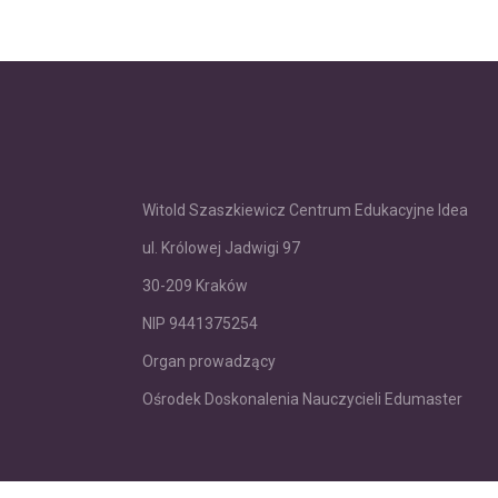
Witold Szaszkiewicz Centrum Edukacyjne Idea
ul. Królowej Jadwigi 97
30-209 Kraków
NIP 9441375254
Organ prowadzący
Ośrodek Doskonalenia Nauczycieli Edumaster