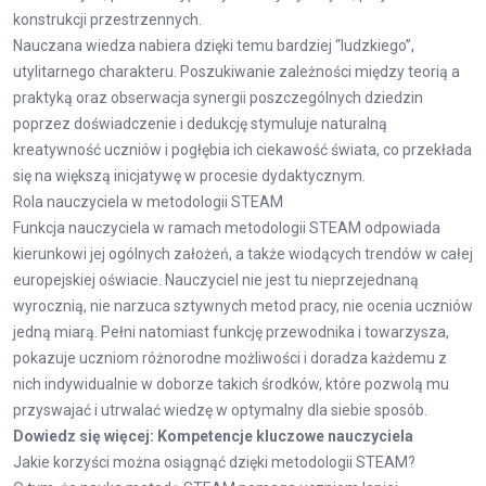
konstrukcji przestrzennych.
Nauczana wiedza nabiera dzięki temu bardziej “ludzkiego”,
utylitarnego charakteru. Poszukiwanie zależności między teorią a
praktyką oraz obserwacja synergii poszczególnych dziedzin
poprzez doświadczenie i dedukcję stymuluje naturalną
kreatywność uczniów i pogłębia ich ciekawość świata, co przekłada
się na większą inicjatywę w procesie dydaktycznym.
Rola nauczyciela w metodologii STEAM
Funkcja nauczyciela w ramach metodologii STEAM odpowiada
kierunkowi jej ogólnych założeń, a także wiodących trendów w całej
europejskiej oświacie. Nauczyciel nie jest tu nieprzejednaną
wyrocznią, nie narzuca sztywnych metod pracy, nie ocenia uczniów
jedną miarą. Pełni natomiast funkcję przewodnika i towarzysza,
pokazuje uczniom różnorodne możliwości i doradza każdemu z
nich indywidualnie w doborze takich środków, które pozwolą mu
przyswajać i utrwalać wiedzę w optymalny dla siebie sposób.
Dowiedz się więcej:
Kompetencje kluczowe nauczyciela
Jakie korzyści można osiągnąć dzięki metodologii STEAM?