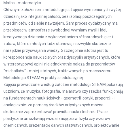
Maths - matematyka
Głównym założeniem metodologii jest ujęcie wymienionych wyżej
dziedzin jako integralnej całości, bez izolacji poszczególnych
przedmiotów od siebie nawzajem. Sam proces dydaktyczny ma
przebiegać w atmosferze swobodnej wymiany myśli i idei,
kreatywnego działania z wykorzystaniem różnorodnych gier i
zabaw, które u młodych ludzi stanowią niezwykle skuteczne
narzędzie przyswajania wiedzy. Szczególnie istotna jest tu
korespondencja nauk ścisłych oraz dyscyplin artystycznych, które
w stereotypowej opinii niejednokrotnie należą do przedmiotów
“michałków” - mniej istotnych, traktowanych po macoszemu.
Metodologia STEAM w praktyce edukacyjnej
Zajęcia prowadzone według założeń metodologii STEAM pokazują
uczniom, że muzyka, fotografia, malarstwo czy rzeźba funkcjonują
na fundamentach nauk ścisłych - geometrii, optyki, proporcji - i
analogicznie: za pomocą środków artystycznych można
skutecznie zaprezentować prawidła nauki i techniki. Prace
plastyczne umożliwiają wizualizację praw fizyki czy wzorów
chemicznych, prezentację danych statystycznych, projektowanie