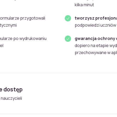
kilka minut
formularze przygotowali
tworzysz profesjon
ytycznymi
podpowiedzi uczniów
mularze po wydrukowaniu
gwarancja ochrony 
el
dopiero na etapie wyd
przechowywane w apli
ie dostęp
 nauczycieli