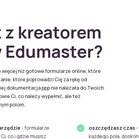
 z kreatorem
 Edumaster?
ięcej niż gotowe formularze online, które
anie, które poprowadzi Cię za rękę od
iej dokumentacja ppp nie należała do Twoich
ie Ci, co należy wypełnić, ale też
anym polom.
arzędzie
- formularze
oszczędzasz czas
-
Ci, co i gdzie musisz
każdego pola, doskona