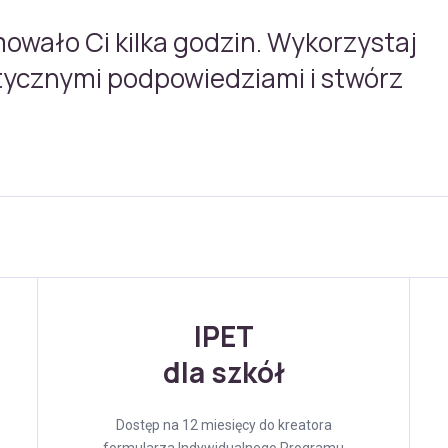
mowało Ci kilka godzin. Wykorzystaj
tycznymi podpowiedziami i stwórz
IPET
dla szkół
Dostęp na 12 miesięcy do kreatora