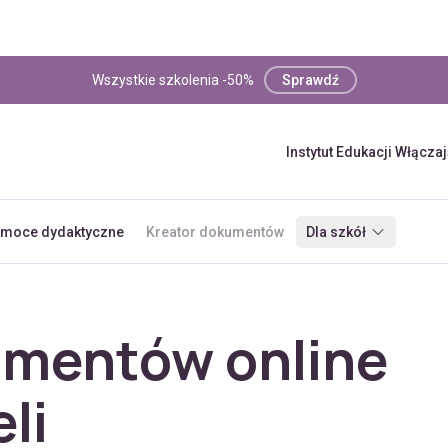
Wszystkie szkolenia -50%
Sprawdź
Instytut Edukacji Włącza
moce dydaktyczne
Kreator dokumentów
Dla szkół
umentów online
li