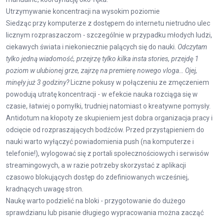
Utrzymywanie koncentracji na wysokim poziomie
Siedząc przy komputerze z dostępem do internetu nietrudno ulec
licznym rozpraszaczom - szczególnie w przypadku młodych ludzi,
ciekawych świata i niekoniecznie palących się do nauki.
Odczytam
tylko jedną wiadomość, przejrzę tylko kilka insta stories, przejdę 1
poziom w ulubionej grze, zajrzę na premierę nowego vloga… Ojej,
minęły już 3 godziny?
Liczne pokusy w połączeniu ze zmęczeniem
powodują utratę koncentracji - w efekcie nauka rozciąga się w
czasie, łatwiej o pomyłki, trudniej natomiast o kreatywne pomysły.
Antidotum na kłopoty ze skupieniem jest dobra organizacja pracy i
odcięcie od rozpraszających bodźców. Przed przystąpieniem do
nauki warto wyłączyć powiadomienia push (na komputerze i
telefonie!), wylogować się z portali społecznościowych i serwisów
streamingowych, a w razie potrzeby skorzystać z aplikacji
czasowo blokujących dostęp do zdefiniowanych wcześniej,
kradnących uwagę stron.
Naukę warto podzielić na bloki - przygotowanie do dużego
sprawdzianu lub pisanie długiego wypracowania można zacząć