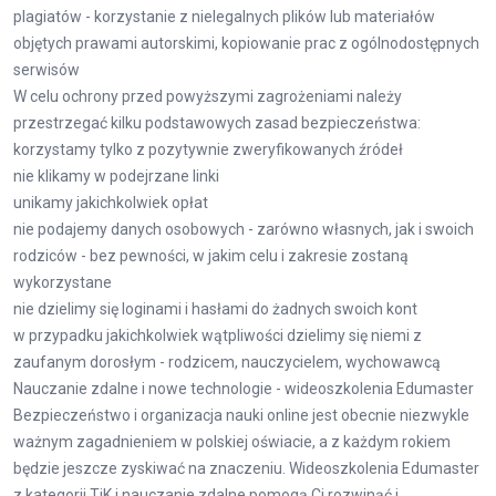
plagiatów - korzystanie z nielegalnych plików lub materiałów
objętych prawami autorskimi, kopiowanie prac z ogólnodostępnych
serwisów
W celu ochrony przed powyższymi zagrożeniami należy
przestrzegać kilku podstawowych zasad bezpieczeństwa:
korzystamy tylko z pozytywnie zweryfikowanych źródeł
nie klikamy w podejrzane linki
unikamy jakichkolwiek opłat
nie podajemy danych osobowych - zarówno własnych, jak i swoich
rodziców - bez pewności, w jakim celu i zakresie zostaną
wykorzystane
nie dzielimy się loginami i hasłami do żadnych swoich kont
w przypadku jakichkolwiek wątpliwości dzielimy się niemi z
zaufanym dorosłym - rodzicem, nauczycielem, wychowawcą
Nauczanie zdalne i nowe technologie - wideoszkolenia Edumaster
Bezpieczeństwo i organizacja nauki online jest obecnie niezwykle
ważnym zagadnieniem w polskiej oświacie, a z każdym rokiem
będzie jeszcze zyskiwać na znaczeniu. Wideoszkolenia Edumaster
z
kategorii TiK i nauczanie zdalne
pomogą Ci rozwinąć i