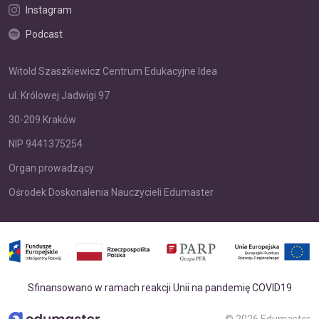
Instagram
Podcast
Witold Szaszkiewicz Centrum Edukacyjne Idea
ul. Królowej Jadwigi 97
30-209 Kraków
NIP 9441375254
Organ prowadzący
Ośrodek Doskonalenia Nauczycieli Edumaster
Sfinansowano w ramach reakcji Unii na pandemię COVID19
© 2026 Edumaster