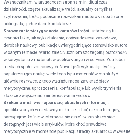
Wyznacznikami wiarygodności stron są m.in. długi czas
działalności, częste aktualizacje treści, aktualny certyfikat
szyfrowania, treści podpisane nazwiskami autorów i opatrzone
bibliografią, pełne dane kontaktowe.
Sprawdzanie wiarygodności autorów treści
- istotne są tu
czynniki takie, jak wykształcenie, doświadczenie zawodowe,
dorobek naukowy, publikacje uwiarygodniające stanowisko autora
w danym temacie. Warto zalecić uczniom szczególną ostrożność
w korzystaniu z materiałów publikowanych w serwisie YouTube i
mediach społecznościowych. Nawet jeśli wykonali je twórcy
popularyzujący naukę, wiele tego typu materiałów ma służyć
głównie rozrywce; z tego względu mogą zawierać błędy
merytoryczne, uproszczenia, konfabulacje lub wyolbrzymienia
służące zwiększeniu zainteresowania widzów.
Szukanie możliwie najbardziej aktualnych informacji
,
opublikowanych w niedawnym okresie - choć nie ma tu reguły,
pamiętajmy, że “nic w internecie nie ginie”; w zasobach sieci
dostępnych jest wiele artykułów, które choć prawdziwe
merytorycznie w momencie publikacji, straciły aktualność w świetle