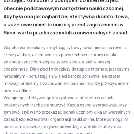
do zajęć: komputer z dostępem do internetu jest
obecnie podstawowym narzędziem nauki szkolnej.
Aby była ona jak najbardziej efektywna i komfortowa,
a uczniowie umieli bronić się przed zagrożeniami w
Sieci, warto przekazać im kilka uniwersalnych zasad.
Współczesne realia życia sytuują cyfrowy świat niemal na równi z
rzeczywistym, a niedawne rozpowszechnienie pracy i nauki
zdalnej jeszcze bardziej zwiększyło jego udział w naszej
codzienności. Dla dzieci i młodzieży dostęp do internetu jest czymś
naturalnym - poruszają się w sieci bardzo sprawnie, ale często
miewają problemy z zachowaniem balansu między przebywaniem
online a offline.
Wydajnego, efektywnego korzystania z internetu w celach
edukacyjnych trzeba się nauczyć. Każda osoba wypracowuje przy
tym swój styl; warto przekazać jednak uczniom kilka uniwersalnych
zasad bezpieczeństwa i organizacji nauki online, które pomogą im
pomóc im sprawniej przyswajać wiedzę, a w efekcie utrzymać
stały poziom motywacji i osiągać lepsze wyniki.