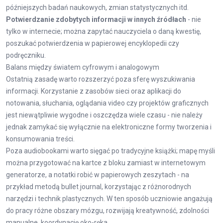
późniejszych badań naukowych, zmian statystycznych itd.
Potwierdzanie zdobytych informacji w innych źródłach
- nie
tylko w internecie; można zapytać nauczyciela o daną kwestię,
poszukać potwierdzenia w papierowej encyklopedii czy
podręczniku.
Balans między światem cyfrowym i analogowym
Ostatnią zasadę warto rozszerzyć poza sferę wyszukiwania
informacji. Korzystanie z zasobów sieci oraz aplikacji do
notowania, słuchania, oglądania video czy projektów graficznych
jest niewątpliwie wygodne i oszczędza wiele czasu - nie należy
jednak zamykać się wyłącznie na elektroniczne formy tworzenia i
konsumowania treści.
Poza audiobookami warto sięgać po tradycyjne książki; mapę myśli
można przygotować na kartce z bloku zamiast w internetowym
generatorze, a notatki robić w papierowych zeszytach - na
przykład metodą bullet journal, korzystając z różnorodnych
narzędzi i technik plastycznych. W ten sposób uczniowie angażują
do pracy różne obszary mózgu, rozwijają kreatywność, zdolności
manualne, koordynację oko-ręka.