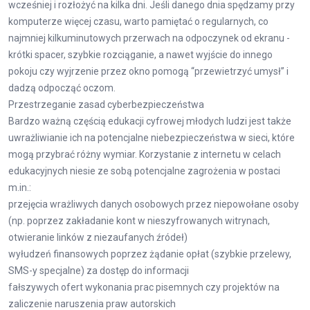
wcześniej i rozłożyć na kilka dni. Jeśli danego dnia spędzamy przy
komputerze więcej czasu, warto pamiętać o regularnych, co
najmniej kilkuminutowych przerwach na odpoczynek od ekranu -
krótki spacer, szybkie rozciąganie, a nawet wyjście do innego
pokoju czy wyjrzenie przez okno pomogą “przewietrzyć umysł” i
dadzą odpocząć oczom.
Przestrzeganie zasad cyberbezpieczeństwa
Bardzo ważną częścią edukacji cyfrowej młodych ludzi jest także
uwrażliwianie ich na potencjalne niebezpieczeństwa w sieci, które
mogą przybrać różny wymiar. Korzystanie z internetu w celach
edukacyjnych niesie ze sobą potencjalne zagrożenia w postaci
m.in.:
przejęcia wrażliwych danych osobowych przez niepowołane osoby
(np. poprzez zakładanie kont w nieszyfrowanych witrynach,
otwieranie linków z niezaufanych źródeł)
wyłudzeń finansowych poprzez żądanie opłat (szybkie przelewy,
SMS-y specjalne) za dostęp do informacji
fałszywych ofert wykonania prac pisemnych czy projektów na
zaliczenie naruszenia praw autorskich