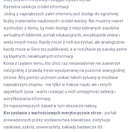
Rzetelna selekcja źródeł informacji
Jedną z największych zalet internetu jest dostęp do ogromnej
liczby materiałów naukowych i źródeł wiedzy. Nie musimy nawet
wychodzić z domu, by mieć dostęp z nieprzebranych zasobów
wirtualnych bibliotek, portali edukacyjnych, encyklopedii online i
wielu innych treści. Każdy może z nich korzystać, ale analogicznie -
każdy może w Sieci też publikować, a w rezultacie jej zasoby pełne
są błędnych, nieaktualnych informacji.
Konia z rzędem temu, kto choć raz nieświadomie nie zawierzył
niezgodnej z prawdą treści wyszperanej na pozornie wiarygodnej
stronie. Aby pomóc uczniom unikać takich sytuacji w możliwie
największym stopniu - nie tylko w trakcie nauki, ale i innych
aspektach życia - warto rozwijać u nich umiejętność selekcji i
weryfikowania informacji.
Do najważniejszych zasad w tym obszarze należą:
Korzystanie z wartościowych merytorycznie stron
- portali
prowadzonych przez wydawnictwa oświatowe, instytucje
naukowe, szkoły, uniwersytety, zakłady badawcze itd.