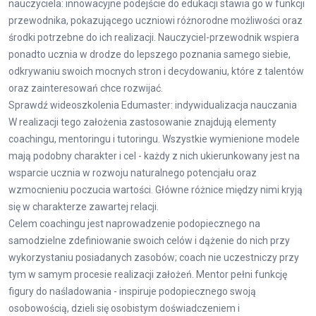
nauczyciela: innowacyjne podejście do edukacji stawia go w funkcji
przewodnika, pokazującego uczniowi różnorodne możliwości oraz
środki potrzebne do ich realizacji. Nauczyciel-przewodnik wspiera
ponadto ucznia w drodze do lepszego poznania samego siebie,
odkrywaniu swoich mocnych stron i decydowaniu, które z talentów
oraz zainteresowań chce rozwijać.
Sprawdź wideoszkolenia Edumaster: indywidualizacja nauczania
W realizacji tego założenia zastosowanie znajdują elementy
coachingu, mentoringu i tutoringu. Wszystkie wymienione modele
mają podobny charakter i cel - każdy z nich ukierunkowany jest na
wsparcie ucznia w rozwoju naturalnego potencjału oraz
wzmocnieniu poczucia wartości. Główne różnice między nimi kryją
się w charakterze zawartej relacji.
Celem coachingu jest naprowadzenie podopiecznego na
samodzielne zdefiniowanie swoich celów i dążenie do nich przy
wykorzystaniu posiadanych zasobów; coach nie uczestniczy przy
tym w samym procesie realizacji założeń. Mentor pełni funkcję
figury do naśladowania - inspiruje podopiecznego swoją
osobowością, dzieli się osobistym doświadczeniem i