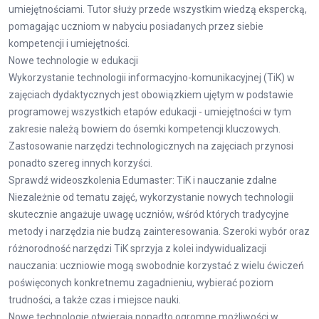
umiejętnościami. Tutor służy przede wszystkim wiedzą ekspercką,
pomagając uczniom w nabyciu posiadanych przez siebie
kompetencji i umiejętności.
Nowe technologie w edukacji
Wykorzystanie technologii informacyjno-komunikacyjnej (TiK) w
zajęciach dydaktycznych jest obowiązkiem ujętym w podstawie
programowej wszystkich etapów edukacji - umiejętności w tym
zakresie należą bowiem do ósemki kompetencji kluczowych.
Zastosowanie narzędzi technologicznych na zajęciach przynosi
ponadto szereg innych korzyści.
Sprawdź wideoszkolenia Edumaster: TiK i nauczanie zdalne
Niezależnie od tematu zajęć, wykorzystanie nowych technologii
skutecznie angażuje uwagę uczniów, wśród których tradycyjne
metody i narzędzia nie budzą zainteresowania. Szeroki wybór oraz
różnorodność narzędzi TiK sprzyja z kolei indywidualizacji
nauczania: uczniowie mogą swobodnie korzystać z wielu ćwiczeń
poświęconych konkretnemu zagadnieniu, wybierać poziom
trudności, a także czas i miejsce nauki.
Nowe technologie otwierają ponadto ogromne możliwości w