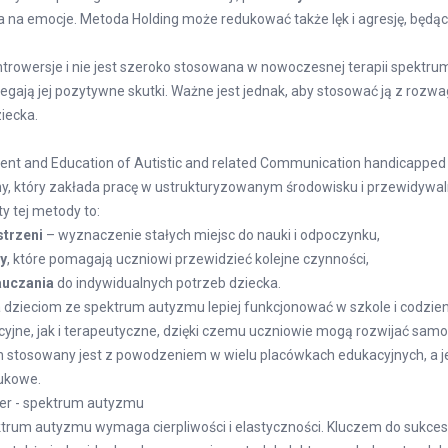
na emocje. Metoda Holding może redukować także lęk i agresję, będą
trowersje i nie jest szeroko stosowana w nowoczesnej terapii spektru
zegają jej pozytywne skutki. Ważne jest jednak, aby stosować ją z rozw
iecka.
nt and Education of Autistic and related Communication handicapped 
y, który zakłada pracę w ustrukturyzowanym środowisku i przewidywa
 tej metody to:
strzeni
– wyznaczenie stałych miejsc do nauki i odpoczynku,
y
, które pomagają uczniowi przewidzieć kolejne czynności,
auczania
do indywidualnych potrzeb dziecka.
zieciom ze spektrum autyzmu lepiej funkcjonować w szkole i codzie
yjne, jak i terapeutyczne, dzięki czemu uczniowie mogą rozwijać samod
n stosowany jest z powodzeniem w wielu placówkach edukacyjnych, a 
ukowe.
er - spektrum autyzmu
trum autyzmu wymaga cierpliwości i elastyczności. Kluczem do sukces