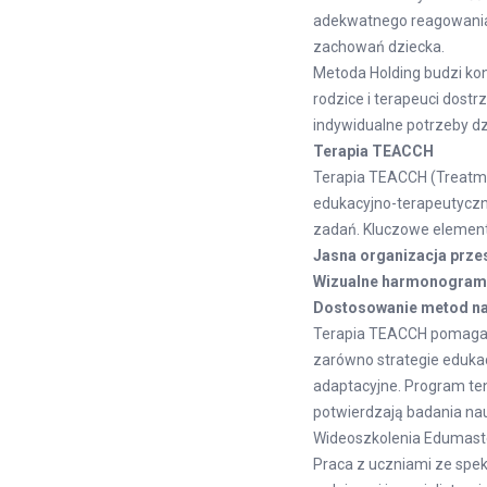
adekwatnego reagowania 
zachowań dziecka.
Metoda Holding budzi kon
rodzice i terapeuci dostr
indywidualne potrzeby dz
Terapia TEACCH
Terapia TEACCH (Treatme
edukacyjno-terapeutyczn
zadań. Kluczowe elementy
Jasna organizacja prze
Wizualne harmonogram
Dostosowanie metod n
Terapia TEACCH pomaga d
zarówno strategie edukac
adaptacyjne. Program te
potwierdzają badania na
Wideoszkolenia Edumast
Praca z uczniami ze spek