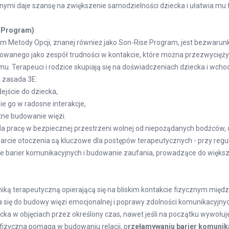
nymi daje szansę na zwiększenie samodzielności dziecka i ułatwia mu
e Program)
Metody Opcji, znanej również jako Son-Rise Program, jest bezwarun
owanego jako zespół trudności w kontakcie, które można przezwycięż
u. Terapeuci i rodzice skupiają się na doświadczeniach dziecka i wcho
 zasada 3E:
jście do dziecka,
 go w radosne interakcje,
ne budowanie więzi.
a pracę w bezpiecznej przestrzeni wolnej od niepożądanych bodźców, c
parcie otoczenia są kluczowe dla postępów terapeutycznych - przy regul
 barier komunikacyjnych i budowanie zaufania, prowadzące do większe
niką terapeutyczną opierającą się na bliskim kontakcie fizycznym międ
 się do budowy więzi emocjonalnej i poprawy zdolności komunikacyjny
ka w objęciach przez określony czas, nawet jeśli na początku wywołuje
fizyczna pomaga w budowaniu relacji, p
rzełamywaniu barier komunik