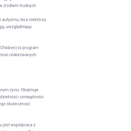
ce źródłem trudnych
m autyzmu, lecz niektórzy
agą, uwzględniając
Children) to program
lność realizowanych
nnym życiu. Obejmuje
zielność i umiejętności
jego skuteczność
u jest współpraca z