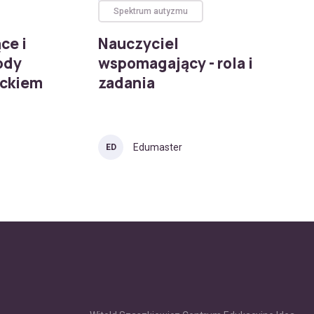
Spektrum autyzmu
ce i
Nauczyciel
ody
wspomagający - rola i
eckiem
zadania
Edumaster
ED