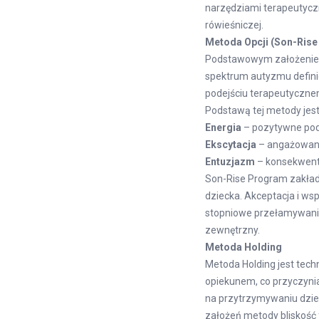
narzędziami terapeutycz
rówieśniczej.
Metoda Opcji (Son-Ris
Podstawowym założeniem 
spektrum autyzmu defini
podejściu terapeutycznem
Podstawą tej metody jest
Energia
– pozytywne pode
Ekscytacja
– angażowanie
Entuzjazm
– konsekwent
Son-Rise Program zakład
dziecka. Akceptacja i ws
stopniowe przełamywanie
zewnętrzny.
Metoda Holding
Metoda Holding jest tech
opiekunem, co przyczynia
na przytrzymywaniu dziec
założeń metody bliskość 