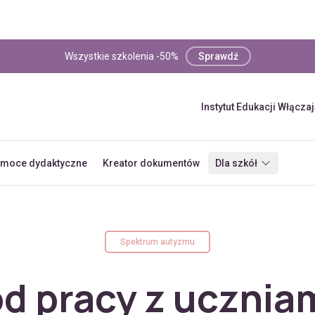
Wszystkie szkolenia -50%
Sprawdź
Instytut Edukacji Włącza
moce dydaktyczne
Kreator dokumentów
Dla szkół
Spektrum autyzmu
d pracy z ucznia