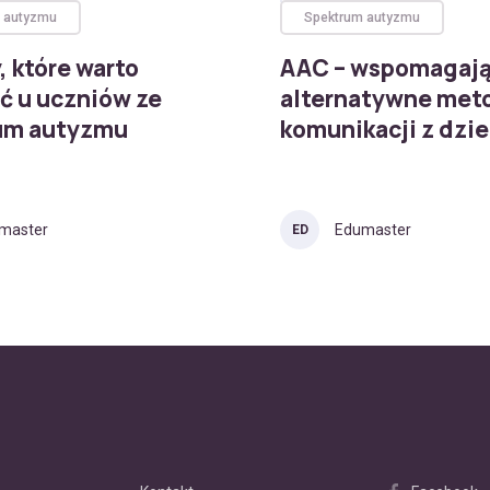
 autyzmu
Spektrum autyzmu
, które warto
AAC – wspomagają
ć u uczniów ze
alternatywne met
um autyzmu
komunikacji z dzi
master
Edumaster
ED