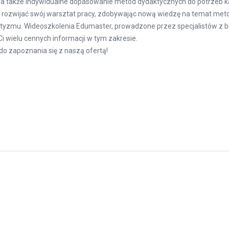
i, a także indywidualne dopasowanie metod dydaktycznych do potrzeb k
 rozwijać swój warsztat pracy, zdobywając nową wiedzę na temat metod
utyzmu.
Wideoszkolenia Edumaster
, prowadzone przez specjalistów z
i wielu cennych informacji w tym zakresie.
o zapoznania się z naszą ofertą!