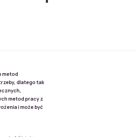
h metod
rzeby, dlatego tak
łecznych,
ych metod pracy z
łożenia i może być