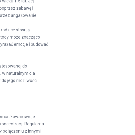
ieku 1-5 lat. Jej
poprzez zabawę i
oprzez angażowanie
rodzice stosują
metody może znacząco
 wyrażać emocje i budować
ostosowanej do
 w naturalnym dla
 do jego możliwości.
 komunikować swoje
koncentracji. Regularna
w połączeniu z innymi