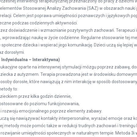
esnej interwencji terapeutycznej przeznaczony do pracy z dziećmi w w
 elementów Stosowanej Analizy Zachowania (SAZ) w obszarach nauki 
elacji. Celem jest poprawa umiejętności poznawczych i językowych p
ołeczne podczas codziennych aktywności.
zez doświadczenie i wzmacnianie pozytywnych zachowań. Terapeuci i 
ie, wprowadzając naukę w życie codzienne. Regularne stosowanie tej 
społeczne dziecka i wspierać jego komunikację. Dzieci uczą się lepiej
az dorosłymi.
 Indywidualna – Interaktywna)
edukacyjne oparte na intensywnej stymulacji mózgu poprzez zabawę, d
dziecka z autyzmem. Terapia prowadzona jest w środowisku domowym,
 osoby dorosłe, które nawiązują z nim interakcję w sposób dostosowany
etody to:
zieckiem przez kilka godzin dziennie,
dostosowane do poziomu funkcjonowania,
 i rozwoju emocjonalnego poprzez elementy zabawy.
i uczą się nawiązywać kontakty interpersonalne, wyrażać emocje oraz
ej metody może pomóc także w redukcji trudnych zachowań i treningu 
 rozwijanie umiejętności społecznych w naturalnym tempie. Metoda 3i 