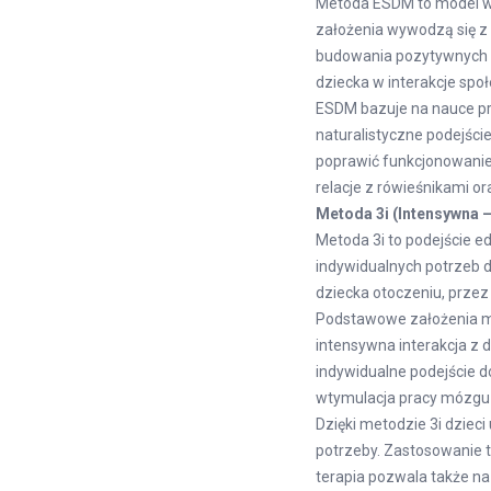
Metoda ESDM to model wcz
założenia wywodzą się z
budowania pozytywnych r
dziecka w interakcje sp
ESDM bazuje na nauce pr
naturalistyczne podejśc
poprawić funkcjonowanie 
relacje z rówieśnikami or
Metoda 3i (Intensywna –
Metoda 3i to podejście 
indywidualnych potrzeb 
dziecka otoczeniu, przez
Podstawowe założenia m
intensywna interakcja z d
indywidualne podejście 
wtymulacja pracy mózgu
Dzięki metodzie 3i dziec
potrzeby. Zastosowanie t
terapia pozwala także na