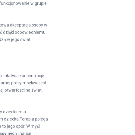
 funkcjonowanie w grupie
kowa akceptacja osoby w
yć dzięki odpowiedniemu
dzą w jego świat.
o ułatwia koncentrację
arnej pracy możliwe jest
j otwartości na świat
zy dzieckiem a
ch dziecka Terapia polega
 to jego opór. W myśl
acyjnych
i nauce