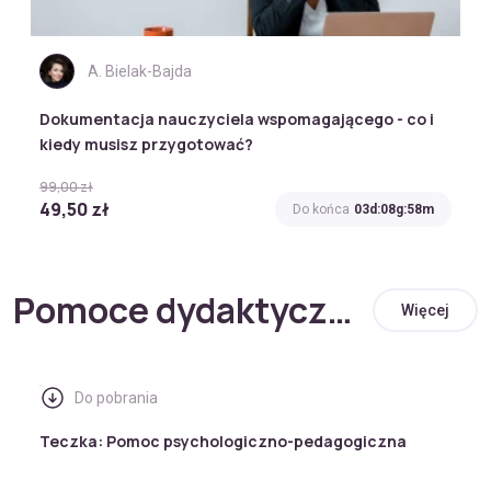
A. Bielak-Bajda
Dokumentacja nauczyciela wspomagającego - co i
kiedy musisz przygotować?
99,00 zł
49,50 zł
Do końca
03d:08g:58m
Pomoce dydaktyczne
Więcej
Do pobrania
Teczka: Pomoc psychologiczno-pedagogiczna