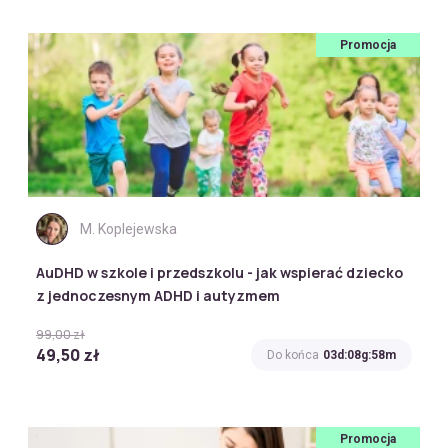
Promocja
M. Koplejewska
AuDHD w szkole i przedszkolu - jak wspierać dziecko
z jednoczesnym ADHD i autyzmem
99,00 zł
49,50 zł
Do końca
03d:08g:58m
Promocja