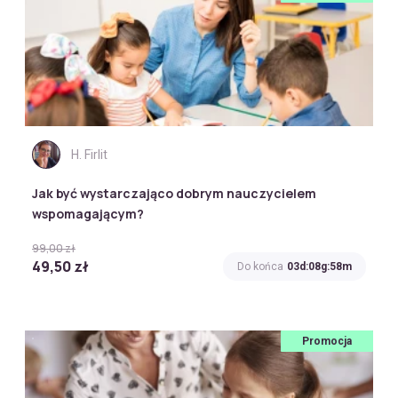
H. Firlit
Jak być wystarczająco dobrym nauczycielem
wspomagającym?
99,00 zł
49,50 zł
Do końca
03d:08g:58m
Promocja