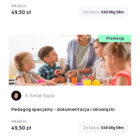
99,00 zł
49,50 zł
Do końca
03d:08g:58m
Promocja
A. Bielak-Bajda
Pedagog specjalny - dokumentacja i obowiązki
99,00 zł
49,50 zł
Do końca
03d:08g:58m