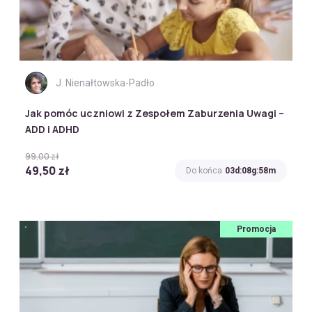
J. Nienałtowska-Padło
Jak pomóc uczniowi z Zespołem Zaburzenia Uwagi –
ADD i ADHD
99,00 zł
49,50 zł
Do końca
03d:08g:58m
Promocja