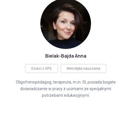
Bielak-Bajda Anna
Dzieci z SPE
Metodyka nauczania
Oligofrenopedagog, terapeuta, m.in. SI, posiada bogate
doświadczenie w pracy z uczniami ze specjalnymi
potrzebami edukacyjnymi.