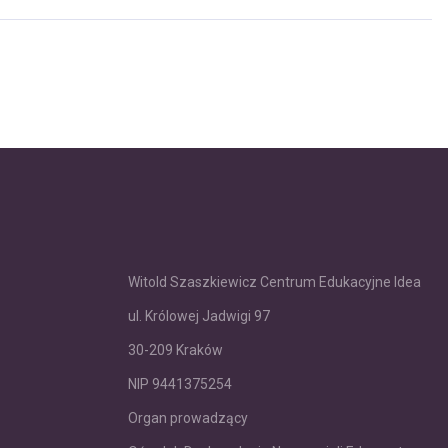
Witold Szaszkiewicz Centrum Edukacyjne Idea
ul. Królowej Jadwigi 97
30-209 Kraków
NIP 9441375254
Organ prowadzący