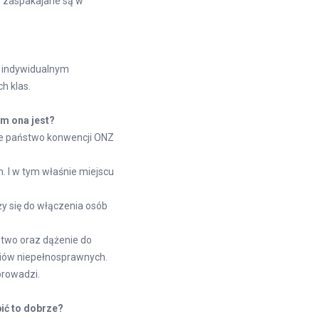
by zaspakajane są w
a indywidualnym
h klas.
ym ona jest?
ze państwo konwencji ONZ
. I w tym właśnie miejscu
ży się do włączenia osób
stwo oraz dążenie do
niów niepełnosprawnych.
 prowadzi.
ić to dobrze?