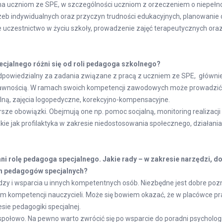
a uczniom ze SPE, w szczególności uczniom z orzeczeniem o niepełn
eb indywidualnych oraz przyczyn trudności edukacyjnych, planowanie 
ne uczestnictwo w życiu szkoły, prowadzenie zajęć terapeutycznych ora
cjalnego różni się od roli pedagoga szkolnego?
odpowiedzialny za zadania związane z pracą z uczniem ze SPE, główni
awnością. W ramach swoich kompetencji zawodowych może prowadzić 
alną, zajęcia logopedyczne, korekcyjno-kompensacyjne.
ze obowiązki. Obejmują one np. pomoc socjalną, monitoring realizacj
kie jak profilaktyka w zakresie niedostosowania społecznego, działania 
ani rolę pedagoga specjalnego. Jakie rady – w zakresie narzędzi,
ch pedagogów specjalnych?
y i wsparcia u innych kompetentnych osób. Niezbędne jest dobre pozn
 kompetencji nauczycieli. Może się bowiem okazać, że w placówce pra
sie pedagogiki specjalnej.
połowo. Na pewno warto zwrócić się po wsparcie do poradni psycholo