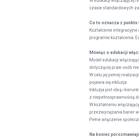
W edukacji włączającej n
czasie standardowych za
Co to oznacza z punktu
Kształcenie integracyjne
programie kształcenia. E
Mówiąc o edukacji włącz
Model edukacji włączają
dotyczącej praw osób nie
W celu jej pełnej realiz
pojawia się inkluzja.
Inkluzja jest ideą i kier
z niepełnosprawnością d
W kształceniu włączając
przezwyciężania barier 
Pełne włączenie społeczn
Na koniec porozmawiajmy