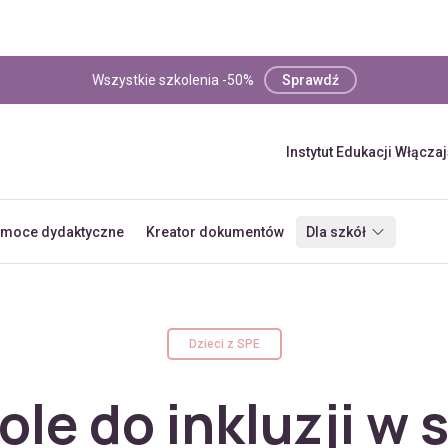
Wszystkie szkolenia -50%
Sprawdź
Instytut Edukacji Włącza
moce dydaktyczne
Kreator dokumentów
Dla szkół
Dzieci z SPE
kole do inkluzji w