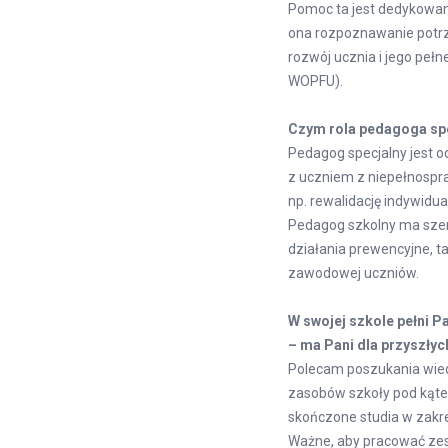
Pomoc ta jest dedykowan
ona rozpoznawanie potrz
rozwój ucznia i jego peł
WOPFU).
Czym rola pedagoga spe
Pedagog specjalny jest 
z uczniem z niepełnospr
np. rewalidację indywidu
Pedagog szkolny ma szers
działania prewencyjne, ta
zawodowej uczniów.
W swojej szkole pełni P
– ma Pani dla przyszły
Polecam poszukania wiedz
zasobów szkoły pod kątem
skończone studia w zakre
Ważne, aby pracować zes