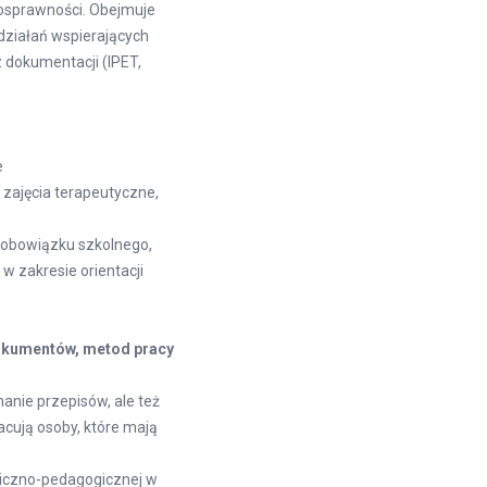
osprawności. Obejmuje
działań wspierających
z dokumentacji (IPET,
e
zajęcia terapeutyczne,
i obowiązku szkolnego,
w zakresie orientacji
 dokumentów, metod pracy
anie przepisów, ale też
cują osoby, które mają
giczno-pedagogicznej w