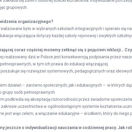
ie zakłada się zatem osobnej ścieżki kształcenia. Indywidualne potrze
jęć grupowych.
 widzenia organizacyjnego?
 realizowane było w wybranych szkołach integracyjnych i opierało się n
dukacja włączająca dotyczy każdej szkoły rejonowej i zwykłych szkolnyc
ającej coraz częściej możemy zetknąć się z pojęciem inkluzji… Cz
cej realizowany dziś w Polsce jest konsekwencją podpisania przez nas
pełnosprawnych, w tym ich prawa do edukacji włączającej.
acji poszukuje się rozwiązań systemowych, pedagogicznych oraz ideowych
unkiem działań – zarówno społecznych, jak i edukacyjnych – w których dą
o grupy osób pełnosprawnych.
ym podkreśla się akceptację różnorodności przez świadome społeczeń
w zakresie uczestnictwa w ogólnodostępnym systemie kształcenia ucz
e jest więc celem, a włączanie edukacyjne – środkiem, który do niego
 jeszcze o indywidualizacji nauczania w codziennej pracy. Jak rob