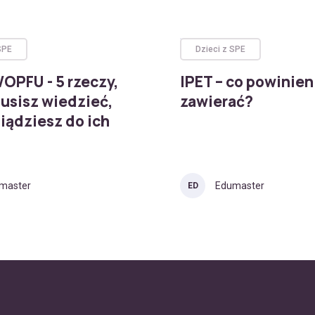
SPE
Dzieci z SPE
WOPFU - 5 rzeczy,
IPET – co powinien
usisz wiedzieć,
zawierać?
iądziesz do ich
master
Edumaster
ED