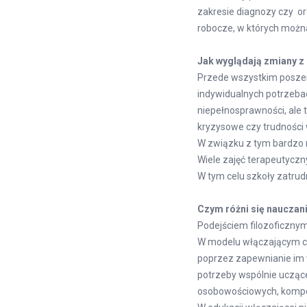
zakresie diagnozy czy or
robocze, w których możn
Jak wyglądają zmiany z
Przede wszystkim poszerz
indywidualnych potrzebac
niepełnosprawności, ale 
kryzysowe czy trudności 
W związku z tym bardzo 
Wiele zajęć terapeutyczn
W tym celu szkoły zatrudn
Czym różni się nauczan
Podejściem filozoficznym 
W modelu włączającym ce
poprzez zapewnianie im 
potrzeby wspólnie uczące
osobowościowych, kompet