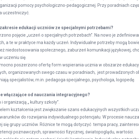
ganizacji pomocy psychologiczno-pedagogicznej. Przy poradniach częst
a uczestniczyć.
 zakresie edukacji uczniów ze specjalnymi potrzebami?
ono pojęcie „uczeń o specjalnych potrzebach”. Na nowo je zdefiniowan
h, a te w praktyce ma każdy uczeń. Indywidualne potrzeby mogą bowie
też niedostosowania społecznego, zaburzeń komunikacji językowej, chor
w uczeniu się.
mocno poszerzono ofertę form wspierania ucznia w obszarze edukacy
ych, organizowanych swego czasu w poradniach, jest prowadzonych obe
iają specjalistów, m.in. pedagoga specjalnego, psychologa, logopedę.
ie włączające od nauczania integracyjnego?
i organizacją „ kultury szkoły”.
lem kształcenia jest zwiększanie szans edukacyjnych wszystkich uczą
warunków do rozwijania indywidualnego potencjału. W procesie naucza
j się grupy uczniów. Różnice te mogą dotyczyć tempa pracy, zainteres
encji poznawczych, sprawności fizycznej, światopoglądu, wartości.