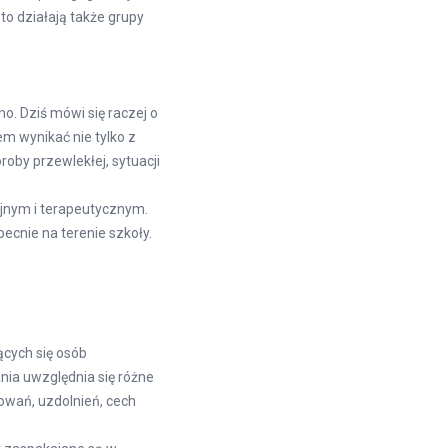
o działają także grupy
o. Dziś mówi się raczej o
m wynikać nie tylko z
oby przewlekłej, sytuacji
jnym i terapeutycznym.
cnie na terenie szkoły.
cych się osób
nia uwzględnia się różne
owań, uzdolnień, cech