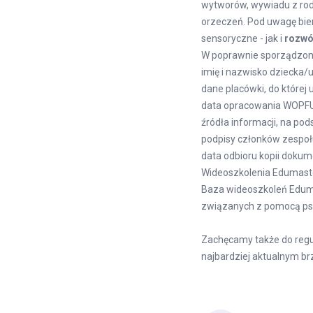
wytworów, wywiadu z rod
orzeczeń. Pod uwagę bie
sensoryczne - jak i
rozwój
W poprawnie sporządzon
imię i nazwisko dziecka/
dane placówki, do której
data opracowania WOPF
źródła informacji, na p
podpisy członków zespo
data odbioru kopii doku
Wideoszkolenia Edumast
Baza wideoszkoleń Eduma
związanych z
pomocą ps
Zachęcamy także do regu
najbardziej aktualnym br