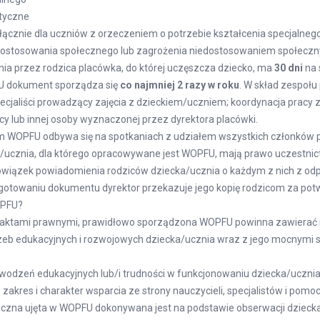
ktyczne
ącznie dla uczniów z orzeczeniem o potrzebie kształcenia specjalneg
dostosowania społecznego lub zagrożenia niedostosowaniem społecz
ia przez rodzica placówka, do której uczęszcza dziecko, ma
30 dni
na 
U dokument sporządza się
co najmniej 2 razy w roku
. W skład zespołu
ecjaliści prowadzący zajęcia z dzieckiem/uczniem; koordynacja pracy z
lub innej osoby wyznaczonej przez dyrektora placówki.
m WOPFU odbywa się na spotkaniach z udziałem wszystkich członków 
a/ucznia, dla którego opracowywane jest WOPFU, mają prawo uczestnic
owiązek powiadomienia rodziców dziecka/ucznia o każdym z nich z o
otowaniu dokumentu dyrektor przekazuje jego kopię rodzicom za pot
OPFU?
 aktami prawnymi, prawidłowo sporządzona WOPFU powinna zawierać n
zeb edukacyjnych i rozwojowych dziecka/ucznia wraz z jego mocnymi s
wodzeń edukacyjnych lub/i trudności w funkcjonowaniu dziecka/uczni
 zakres i charakter wsparcia ze strony nauczycieli, specjalistów i pomo
czna ujęta w WOPFU dokonywana jest na podstawie obserwacji dziecka/