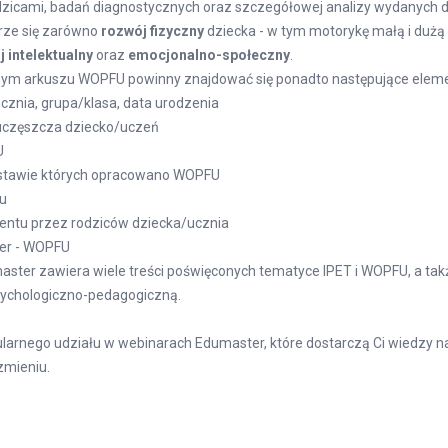
zicami, badań diagnostycznych oraz szczegółowej analizy wydanych do
rze się zarówno
rozwój fizyczny
dziecka - w tym motorykę małą i dużą
 intelektualny
oraz
emocjonalno-społeczny
.
ym arkuszu WOPFU powinny znajdować się ponadto następujące eleme
ucznia, grupa/klasa, data urodzenia
 uczęszcza dziecko/uczeń
U
odstawie których opracowano WOPFU
łu
mentu przez rodziców dziecka/ucznia
er - WOPFU
ster zawiera wiele treści poświęconych tematyce IPET i WOPFU, a tak
ychologiczno-pedagogiczną
.
larnego udziału w
webinarach Edumaster
, które dostarczą Ci wiedzy 
zmieniu.