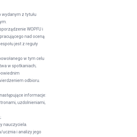
o wydanym z tytułu
nym.
sporządzenie WOPFU i
 pracującego nad oceną
espołu jest z reguły
powołanego w tym celu
twa w spotkaniach;
dpowiednim
wierdzeniem odbioru.
astępujące informacje:
tronami, uzdolnieniami,
a;
cy nauczyciela.
ucznia i analizy jego