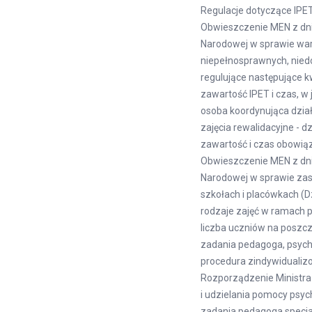
Regulacje dotyczące IPE
Obwieszczenie MEN z dn
Narodowej w sprawie waru
niepełnosprawnych, nied
regulujące następujące k
zawartość IPET i czas, w
osoba koordynująca dzia
zajęcia rewalidacyjne - d
zawartość i czas obowi
Obwieszczenie MEN z dn
Narodowej w sprawie zas
szkołach i placówkach (D
rodzaje zajęć w ramach 
liczba uczniów na poszcz
zadania pedagoga, psych
procedura zindywidualizo
Rozporządzenie Ministra 
i udzielania pomocy psyc
zadania pedagoga specj