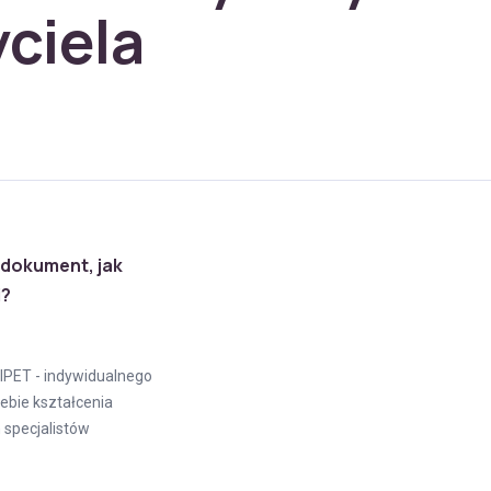
ciela
 dokument, jak
i?
 IPET - indywidualnego
bie kształcenia
 specjalistów