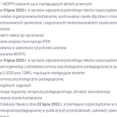
T i WOPFU zawarte są w następujących aktach prawnych:
ia
9 lipca 2020 r.
w sprawie ogłoszenia jednolitego tekstu rozporządzen
nków organizowania kształcenia, wychowania i opieki dla dzieci i mło
ostosowanych społecznie i zagrożonych niedostosowaniem społecznym 
westie:
 jakim należy go opracować
łania zespołu tworzącego IPER
ziałania w zależności od potrzeb uczniów
ązywania WOPFU
ia
9 lipca 2020 r.
w sprawie ogłoszenia jednolitego tekstu rozporządzen
ad organizacji i udzielania pomocy psychologiczno-pedagogicznej w pu
z.U.2020 poz.1280), regulujące następujące kwestie:
pomocy psychologiczno-pedagogicznej
ególnych zajęciach
ologa, logopedy, terapeuty pedagogicznego, doradcy zawodowego
wanej ścieżki kształcenia
Edukacji i Nauki z dnia
22 lipca 2022 r.
zmieniające rozporządzenie w s
hologicznopedagogicznej w publicznych przedszkolach, szkołach i plac
alnego