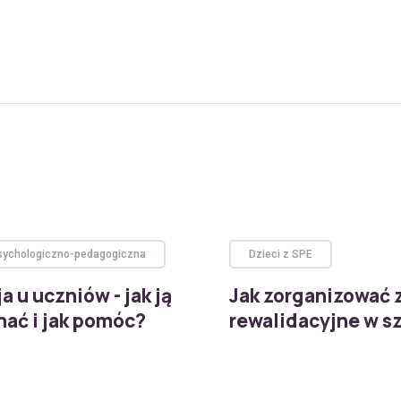
ychologiczno-pedagogiczna
Dzieci z SPE
a u uczniów - jak ją
Jak zorganizować 
nać i jak pomóc?
rewalidacyjne w s