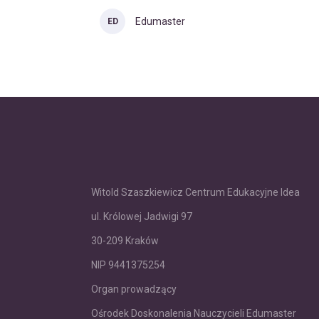
Edumaster
ED
Witold Szaszkiewicz Centrum Edukacyjne Idea
ul. Królowej Jadwigi 97
30-209 Kraków
NIP 9441375254
Organ prowadzący
Ośrodek Doskonalenia Nauczycieli Edumaster