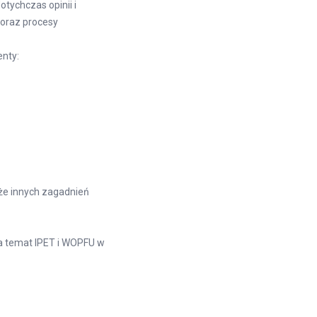
tychczas opinii i
 oraz procesy
nty:
że innych zagadnień
na temat IPET i WOPFU w