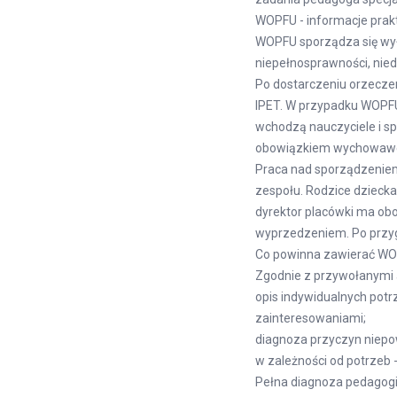
WOPFU - informacje pra
WOPFU sporządza się wył
niepełnosprawności, nie
Po dostarczeniu orzeczen
IPET. W przypadku WOPF
wchodzą nauczyciele i sp
obowiązkiem wychowawcy 
Praca nad sporządzenie
zespołu. Rodzice dzieck
dyrektor placówki ma ob
wyprzedzeniem. Po przyg
Co powinna zawierać W
Zgodnie z przywołanymi
opis indywidualnych potr
zainteresowaniami;
diagnoza przyczyn niepo
w zależności od potrzeb -
Pełna diagnoza pedagogi