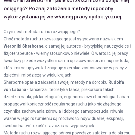
Weroniki Sherborne i jakie korzyści można dzięki niej
osiągnąć? Poznaj założenia metody i sposoby
wykorzystania jej we własnej pracy dydaktycznej.
Czym jest metoda ruchu rozwijającego?
Choć metoda ruchu rozwijającego jest sygnowana nazwiskiem
Weroniki Sherborne
, o samej jej autorce - brytyjskiej nauczycielce i
fizjoterapeutce - wiemy stosunkowo niewiele. O wartości jej pracy
świadczy przede wszystkim sama opracowana przez nią metoda,
która mimo upływu lat znajduje szerokie zastosowanie w pracy z
dziećmi i młodzieżą w wielu krajach.
Sherborne oparła założenia swojej metody na dorobku
Rudolfa
von Labana
- tancerza i teoretyka tańca, prekursora takich
dziedzin nauki, jak kinetografia, ergonomia czy choreologia. Laban
propagował konieczność regularnego ruchu jako niezbędnego
czynnika zachowania zdrowia i dobrego samopoczucia: równie
ważne w jego rozumieniu są możliwość indywidualnej ekspresji,
swobodna twórczość oraz czas na wypoczynek.
Metoda ruchu rozwijającego odnosi powyższe założenia do okresu