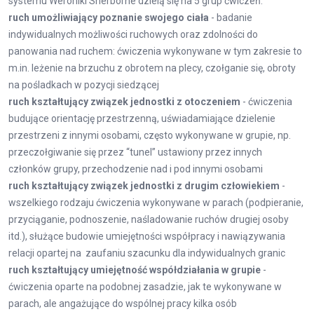
systemu Weroniki Sherborne dzielą się na 5 grup ćwiczeń:
ruch umożliwiający poznanie swojego ciała
- badanie
indywidualnych możliwości ruchowych oraz zdolności do
panowania nad ruchem: ćwiczenia wykonywane w tym zakresie to
m.in. leżenie na brzuchu z obrotem na plecy, czołganie się, obroty
na pośladkach w pozycji siedzącej
ruch kształtujący związek jednostki z otoczeniem
- ćwiczenia
budujące orientację przestrzenną, uświadamiające dzielenie
przestrzeni z innymi osobami, często wykonywane w grupie, np.
przeczołgiwanie się przez “tunel” ustawiony przez innych
członków grupy, przechodzenie nad i pod innymi osobami
ruch kształtujący związek jednostki z drugim człowiekiem
-
wszelkiego rodzaju ćwiczenia wykonywane w parach (podpieranie,
przyciąganie, podnoszenie, naśladowanie ruchów drugiej osoby
itd.), służące budowie umiejętności współpracy i nawiązywania
relacji opartej na zaufaniu szacunku dla indywidualnych granic
ruch kształtujący umiejętność współdziałania w grupie
-
ćwiczenia oparte na podobnej zasadzie, jak te wykonywane w
parach, ale angażujące do wspólnej pracy kilka osób