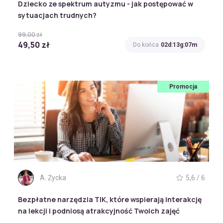
Dziecko ze spektrum autyzmu - jak postępować w
sytuacjach trudnych?
99,00 zł
49,50 zł
Do końca
02d:13g:07m
Promocja
A. Życka
5,6 / 6
Bezpłatne narzędzia TIK, które wspierają interakcję
na lekcji i podniosą atrakcyjność Twoich zajęć