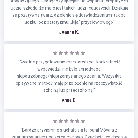
prowadzącego. Pedagodzy specjalni to wspaniali empatyczni
ludzie, szkoda, że mało jest takich ludzi i nauczycieli. Dziękuję
za pozytywną twarz, dzielenie się doświadczeniami tak po
ludzku, bez patetyzmu, ,,kija" przysłowiowego"
Joanna K.
"Świetne przygotowanie merytoryczne i konkretność
wypowiedzi, nie było ani jednego
niepotrzebnego/nieprzemyślanego zdania. Wszystkie
opisywane metody mają przełożenie na rzeczywistość
szkolną lub przedszkolną."
Anna D.
"Bardzo przyjemnie słuchało się tej pani! Mówiła z
zaangażowaniem, od serca, życiowo. Czuć było, że chce się