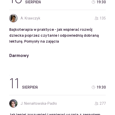
SIERPIEŃ
19:30
A. Krawczyk
135
Bajkoterapia w praktyce - jak wspierać rozwój
dziecka poprzez czytanie i odpowiednią dobraną
lekturę. Pomysły na zajęcia
Darmowy
11
SIERPIEŃ
19:30
J. Nienałtowska-Padło
277
Jak lepiej zrozumieć i wspierać ucznia z zespołem