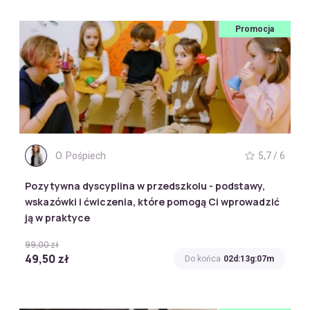
Promocja
O. Pośpiech
5,7 / 6
Pozytywna dyscyplina w przedszkolu - podstawy,
wskazówki i ćwiczenia, które pomogą Ci wprowadzić
ją w praktyce
99,00 zł
49,50 zł
Do końca
02d:13g:07m