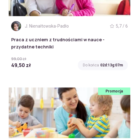
J. Nienałtowska-Padło
5,7 / 6
Praca z uczniem z trudnościami w nauce -
przydatne techniki
99,00 zł
49,50 zł
Do końca
02d:13g:07m
Promocja