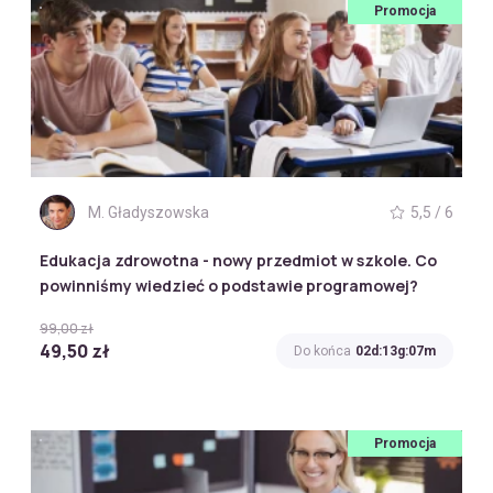
Promocja
M. Gładyszowska
5,5 / 6
Edukacja zdrowotna - nowy przedmiot w szkole. Co
powinniśmy wiedzieć o podstawie programowej?
99,00 zł
49,50 zł
Do końca
02d:13g:07m
Promocja