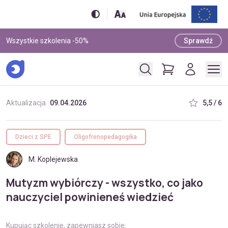
Wszystkie szkolenia -50%
Sprawdź
Aktualizacja
09.04.2026
5,5 / 6
Dzieci z SPE
Oligofrenopedagogika
M. Koplejewska
Mutyzm wybiórczy - wszystko, co jako
nauczyciel powinieneś wiedzieć
Kupując szkolenie, zapewniasz sobie: