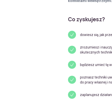
konfliktami wewnętrznymi
Co zyskujesz?
dowiesz się, jak prz
zrozumiesz i naucz
skutecznych techni
będziesz umieć tę w
poznasz techniki uw
do pracy własnej i n
zaplanujesz działa