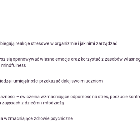
.
ebiegają reakcje stresowe w organizmie i jak nimi zarządzać
ysz się opanowywać własne emocje oraz korzystać z zasobów własn
k mindfulness
iedzę i umiejętności przekazać dalej swoim uczniom
ażności – ćwiczenia wzmacniające odporność na stres, poczucie kontro
a zajęciach z dziećmi i młodzieżą
nia wzmacniające zdrowie psychiczne