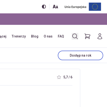
jącej
Trenerzy
Blog
O nas
FAQ
Dostęp na rok
5,7 / 6