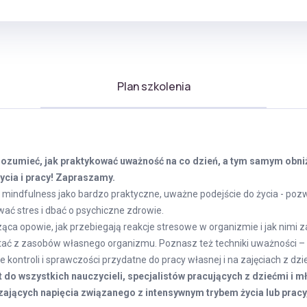
Plan szkolenia
ozumieć, jak praktykować uważność na co dzień, a tym samym obniż
ycia i pracy! Zapraszamy.
ę mindfulness jako bardzo praktyczne, uważne podejście do życia - poz
wać stres i dbać o psychiczne zdrowie.
ca opowie, jak przebiegają reakcje stresowe w organizmie i jak nimi
tać z zasobów własnego organizmu. Poznasz też techniki uważności 
 kontroli i sprawczości przydatne do pracy własnej i na zajęciach z dzi
 do wszystkich nauczycieli, specjalistów pracujących z dziećmi i m
jących napięcia związanego z intensywnym trybem życia lub pracy, 