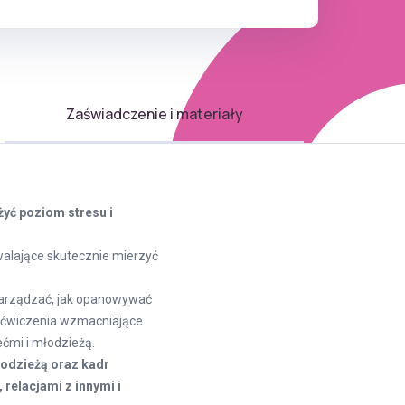
Zaświadczenie i materiały
yć poziom stresu i
walające skutecznie mierzyć
 zarządzać, jak opanowywać
– ćwiczenia wzmacniające
ećmi i młodzieżą.
łodzieżą oraz kadr
relacjami z innymi i