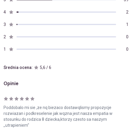
4
2
3
1
2
0
1
0
Średnia ocena:
5,6 / 6
Opinie
Poddobalo mi sie ,ze nq biezaco dostawqlismy propozycje
rozwiazan i podkreselenie jak wqzna jest nasza empatia w
stosunku do rodzica 8 dziecka,ktorzy czesto sa naszym
,,utrapieniem"