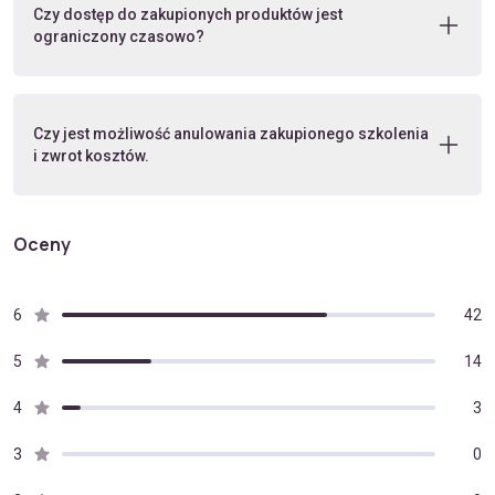
Czy dostęp do zakupionych produktów jest
ograniczony czasowo?
Czy jest możliwość anulowania zakupionego szkolenia
i zwrot kosztów.
Oceny
6
42
5
14
4
3
3
0