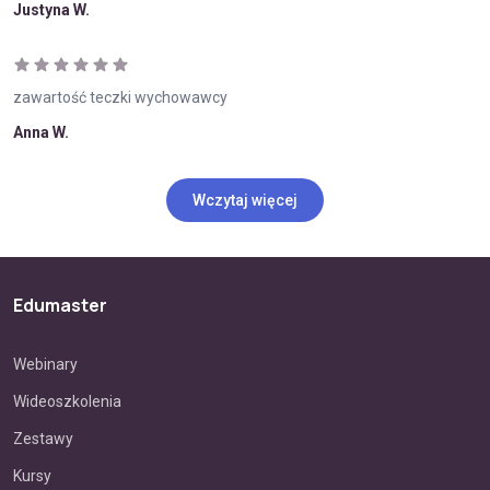
Justyna W.
zawartość teczki wychowawcy
Anna W.
Wczytaj więcej
Edumaster
Webinary
Wideoszkolenia
Zestawy
Kursy