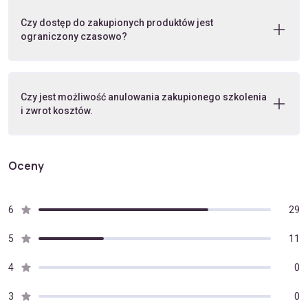
Czy dostęp do zakupionych produktów jest
ograniczony czasowo?
Czy jest możliwość anulowania zakupionego szkolenia
i zwrot kosztów.
Oceny
6
29
5
11
4
0
3
0