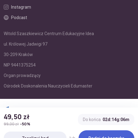
Instagram
Podcast
Witold Szaszkiewicz Centrum Edukacyjne Idea
ul. Królowej Jadwigi 97
30-209 Kraków
NIP 9441375254
Organ prowadzący
Ośrodek Doskonalenia Nauczycieli Edumaster
49,50 zł
Do końca
02d:14g:06m
99,00 zł
-50%
Sfinansowano w ramach reakcji Unii na pandemię COVID19