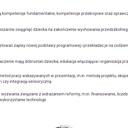
są kompetencje fundamentalne, kompetencje przekrojowe oraz sprawc
bszarów osiągnięć dziecka na zakończenie wychowania przedszkolne
retować zapisy nowej podstawy programowej i przekładać je na codzie
znaczenie mają dobrostan dziecka, edukacja włączająca i organizacja pr
etod pracy wskazywanych w prezentacji, m.in. metodę projektu, ekspe
 czy integrację sensoryczną
 wyzwania związane z wdrażaniem reformy, m.in. finansowanie, liczeb
ykorzystanie technologii