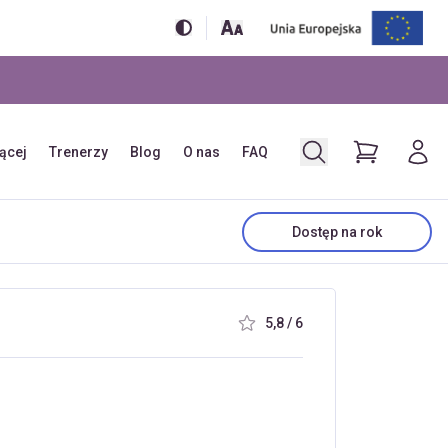
jącej
Trenerzy
Blog
O nas
FAQ
Dostęp na rok
5,8 / 6