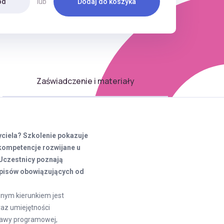
od
lub
Dodaj do koszyka
Zaświadczenie i materiały
iela? Szkolenie pokazuje
kompetencje rozwijane u
 Uczestnicy poznają
apisów obowiązujących od
wnym kierunkiem jest
raz umiejętności
tawy programowej,