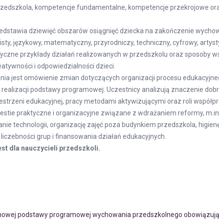
rzedszkola, kompetencje fundamentalne, kompetencje przekrojowe ora
edstawia dziewięć obszarów osiągnięć dziecka na zakończenie wycho
sty, językowy, matematyczny, przyrodniczy, techniczny, cyfrowy, artys
czne przykłady działań realizowanych w przedszkolu oraz sposoby ws
eatywności i odpowiedzialności dzieci.
ia jest omówienie zmian dotyczących organizacji procesu edukacyjneg
realizacji podstawy programowej. Uczestnicy analizują znaczenie dobr
zestrzeni edukacyjnej, pracy metodami aktywizującymi oraz roli współpr
stie praktyczne i organizacyjne związane z wdrażaniem reformy, m.in. 
ie technologii, organizację zajęć poza budynkiem przedszkola, higie
 liczebności grup i finansowania działań edukacyjnych.
st dla nauczycieli przedszkoli.
nowej podstawy programowej wychowania przedszkolnego obowiązujące