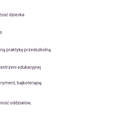
zość dziecka
go
nną praktykę przedszkolną
zestrzeni edukacyjnej
ryment, bajkoterapię,
ność oddziałów,