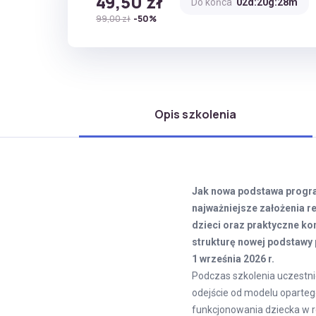
49,50 zł
Do końca
02d:20g:28m
99,00 zł
-50%
Opis szkolenia
Jak nowa podstawa progr
najważniejsze założenia r
dzieci oraz praktyczne ko
strukturę nowej podstawy 
1 września 2026 r.
Podczas szkolenia uczestni
odejście od modelu oparteg
funkcjonowania dziecka w 