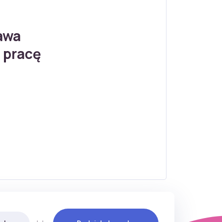
awa
 pracę