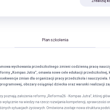
Zrealizuj k
Plan szkolenia
amowa wychowania przedszkolnego zmieni codzienną pracę nauczyc
eformy „Kompas Jutra”, omawia nowe cele edukacji przedszkolnej, 
nsekwencje zmian dla organizacji pracy przedszkola i nauczyciela.
programowej, obszary osiągnięć dziecka oraz warunki realizacji z
cy poznają założenia reformy „Reforma26 - Kompas Jutra”, której głó
o wyłącznie na wiedzy na rzecz rozwijania kompetencji, sprawczości o
różnych sytuacjach życiowych. Omówiona zostaje nowa struktura pods