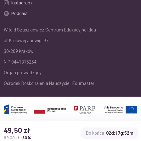
Instagram
Podcast
Witold Szaszkiewicz Centrum Edukacyjne Idea
ul. Królowej Jadwigi 97
30-209 Kraków
NIP 9441375254
Organ prowadzący
Ośrodek Doskonalenia Nauczycieli Edumaster
Sfinansowano w ramach reakcji Unii na pandemię COVID19
49,50 zł
Do końca
02d:17g:52m
99,00 zł
-50%
© 2026 Edumaster