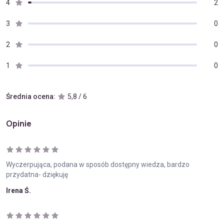
4
2
3
0
2
0
1
0
Średnia ocena:
5,8 / 6
Opinie
Wyczerpująca, podana w sposób dostępny wiedza, bardzo
przydatna- dziękuję
Irena Ś.