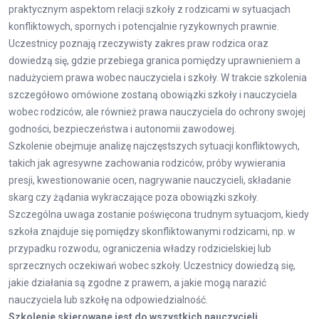
praktycznym aspektom relacji szkoły z rodzicami w sytuacjach
konfliktowych, spornych i potencjalnie ryzykownych prawnie.
Uczestnicy poznają rzeczywisty zakres praw rodzica oraz
dowiedzą się, gdzie przebiega granica pomiędzy uprawnieniem a
nadużyciem prawa wobec nauczyciela i szkoły. W trakcie szkolenia
szczegółowo omówione zostaną obowiązki szkoły i nauczyciela
wobec rodziców, ale również prawa nauczyciela do ochrony swojej
godności, bezpieczeństwa i autonomii zawodowej.
Szkolenie obejmuje analizę najczęstszych sytuacji konfliktowych,
takich jak agresywne zachowania rodziców, próby wywierania
presji, kwestionowanie ocen, nagrywanie nauczycieli, składanie
skarg czy żądania wykraczające poza obowiązki szkoły.
Szczególna uwaga zostanie poświęcona trudnym sytuacjom, kiedy
szkoła znajduje się pomiędzy skonfliktowanymi rodzicami, np. w
przypadku rozwodu, ograniczenia władzy rodzicielskiej lub
sprzecznych oczekiwań wobec szkoły. Uczestnicy dowiedzą się,
jakie działania są zgodne z prawem, a jakie mogą narazić
nauczyciela lub szkołę na odpowiedzialność.
Szkolenie skierowane jest do wszystkich nauczycieli.