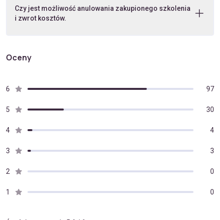
Czy jest możliwość anulowania zakupionego szkolenia
i zwrot kosztów.
Oceny
6
97
5
30
4
4
3
3
2
0
1
0