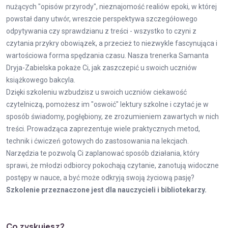
nużących "opisów przyrody", nieznajomość realiów epoki, w której
powstał dany utwór, wreszcie perspektywa szczegółowego
odpytywania czy sprawdzianu z treści - wszystko to czyni z
czytania przykry obowiązek, a przecież to niezwykle fascynująca i
wartościowa forma spędzania czasu. Nasza trenerka Samanta
Dryja-Zabielska pokaże Ci, jak zaszczepić u swoich uczniów
książkowego bakcyla.
Dzięki szkoleniu wzbudzisz u swoich uczniów ciekawość
czytelniczą, pomożesz im "oswoić" lektury szkolne i czytać je w
sposób świadomy, pogłębiony, ze zrozumieniem zawartych w nich
treści. Prowadząca zaprezentuje wiele praktycznych metod,
technik i ćwiczeń gotowych do zastosowania na lekcjach.
Narzędzia te pozwolą Ci zaplanować sposób działania, który
sprawi, że młodzi odbiorcy pokochają czytanie, zanotują widoczne
postępy w nauce, a być może odkryją swoją życiową pasję?
Szkolenie przeznaczone jest dla nauczycieli i bibliotekarzy.
Co zyskujesz?