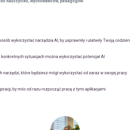
t do nauczycieli, wychowawców, pedagogów.
sposób wykorzystać narzędzia AI, by usprawniły i ułatwiły Twoją codzie
ch konkretnych sytuacjach można wykorzystać potencjał AI
h narzędzi, które będziesz mógł wykorzystać od zaraz w swojej pracy
iracji, by móc od razu rozpocząć pracę z tymi aplikacjami