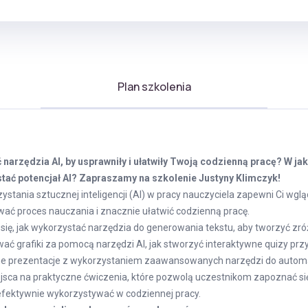
Plan szkolenia
narzędzia AI, by usprawniły i ułatwiły Twoją codzienną pracę? W ja
tać potencjał AI? Zapraszamy na szkolenie Justyny Klimczyk!
ystania sztucznej inteligencji (AI) w pracy nauczyciela zapewni Ci wg
ać proces nauczania i znacznie ułatwić codzienną pracę.
się, jak wykorzystać narzędzia do generowania tekstu, aby tworzyć zr
ć grafiki za pomocą narzędzi AI, jak stworzyć interaktywne quizy przy
ne prezentacje z wykorzystaniem zaawansowanych narzędzi do auto
miejsca na praktyczne ćwiczenia, które pozwolą uczestnikom zapoznać s
e efektywnie wykorzystywać w codziennej pracy.