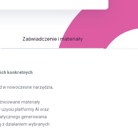
Zaświadczenie i materiały
kich konkretnych
ląd w nowoczesne narzędzia,
óżnicowane materiały
 użyciu platformy AI oraz
matycznego generowania
ię z działaniem wybranych