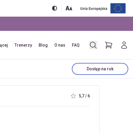
jącej
Trenerzy
Blog
O nas
FAQ
Dostęp na rok
5,7 / 6