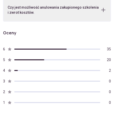
Czy jest możliwość anulowania zakupionego szkolenia
i zwrot kosztów.
Oceny
6
35
5
20
4
2
3
0
2
0
1
0