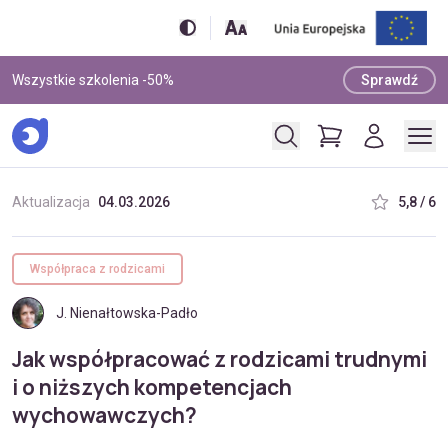
Wszystkie szkolenia -50%
Sprawdź
Aktualizacja
04.03.2026
5,8 / 6
Współpraca z rodzicami
J. Nienałtowska-Padło
Jak współpracować z rodzicami trudnymi
i o niższych kompetencjach
wychowawczych?