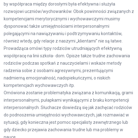
by współpraca między dorosłymi była efektywna i służyła
rozwojowi uczniów/wychowanków. Obok powinności związanych z
kompetencjami merytorycznymi i wychowawczymi musimy
dysponować także umiejętnościami interpersonalnymi
polegającymi na nawiązywaniu i podtrzymywaniu kontaktów,
również wtedy, gdy relacje z naszymi „klientami” nie są łatwe.
Prowadząca omówi typy rodziców utrudniających efektywną
współpracę na linii szkoła- dom. Opisze także trudne zachowania
rodziców podczas spotkań z nauczycielami i wskaże metody
radzenia sobie z osobami agresywnymi, prezentującymi
nadmierną emocjonalność, nadopiekuńczymi, o niskich
kompetencjach wychowawczych itp.
Omówiona zostanie problematyka związana z komunikacją, grami
interpersonalnymi, pułapkami wynikającymi z braku kompetencji
interpersonalnych. Słuchacze dowiedzą się jak zachęcać rodziców
do podnoszenia umiejętności wychowawczych, jak rozmawiać w
sytuacji, gdy konieczna jest pomoc specjalisty zewnętrznego lub
gdy dziecko przejawia zachowania trudne lub ma problemy w
nauce.