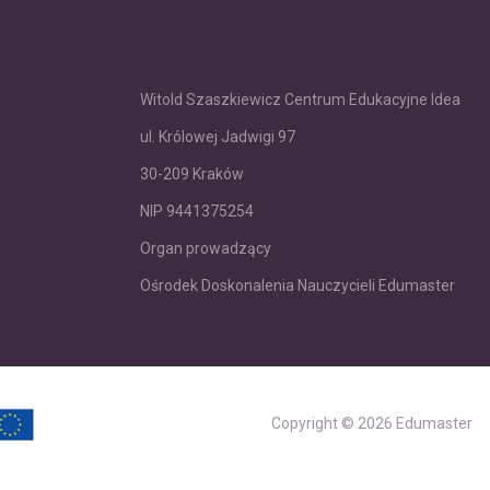
Witold Szaszkiewicz Centrum Edukacyjne Idea
ul. Królowej Jadwigi 97
30-209 Kraków
NIP 9441375254
Organ prowadzący
Ośrodek Doskonalenia Nauczycieli Edumaster
Copyright
© 2026 Edumaster