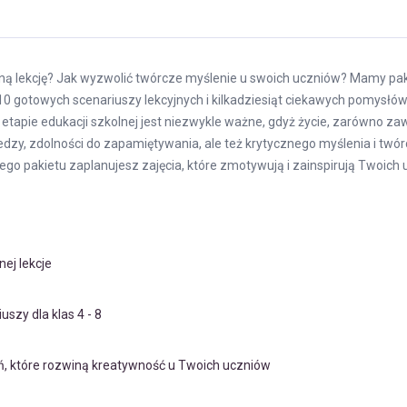
ą lekcję? Jak wyzwolić twórcze myślenie u swoich uczniów? Mamy pakiet
0 gotowych scenariuszy lekcyjnych i kilkadziesiąt ciekawych pomysłów 
etapie edukacji szkolnej jest niezwykle ważne, gdyż życie, zarówno za
edzy, zdolności do zapamiętywania, ale też krytycznego myślenia i tw
o pakietu zaplanujesz zajęcia, które zmotywują i zainspirują Twoich 
ej lekcje
szy dla klas 4 - 8
eń, które rozwiną kreatywność u Twoich uczniów